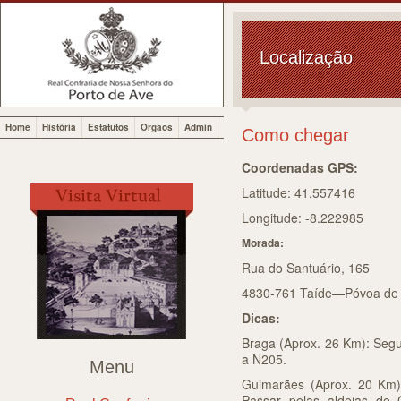
Localização
Home
História
Estatutos
Orgãos
Admin
Como chegar
Coordenadas GPS:
Latitude: 41.557416
Longitude: -8.222985
Morada:
Rua do Santuário, 165
4830-761 Taíde—Póvoa de
Dicas:
Braga (Aprox. 26 Km): Seg
a N205.
Menu
Guimarães (Aprox. 20 Km)
Passar pelas aldeias de