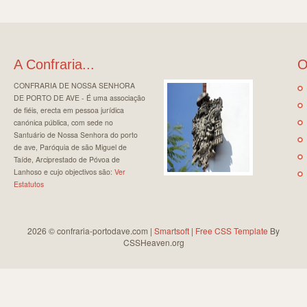
A Confraria...
O
CONFRARIA DE NOSSA SENHORA
DE PORTO DE AVE - É uma associação
de fiéis, erecta em pessoa jurídica
canónica pública, com sede no
Santuário de Nossa Senhora do porto
de ave, Paróquia de são Miguel de
Taíde, Arciprestado de Póvoa de
Lanhoso e cujo objectivos são:
Ver
Estatutos
2026 © confraria-portodave.com |
Smartsoft
|
Free CSS Template
By
CSSHeaven.org