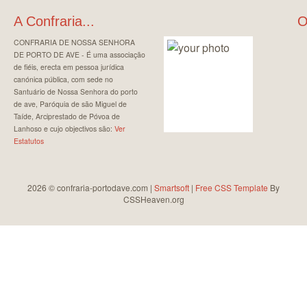
A Confraria...
O
CONFRARIA DE NOSSA SENHORA
DE PORTO DE AVE - É uma associação
de fiéis, erecta em pessoa jurídica
canónica pública, com sede no
Santuário de Nossa Senhora do porto
de ave, Paróquia de são Miguel de
Taíde, Arciprestado de Póvoa de
Lanhoso e cujo objectivos são:
Ver
Estatutos
2026 © confraria-portodave.com |
Smartsoft
|
Free CSS Template
By
CSSHeaven.org