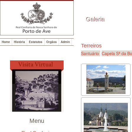
Galeria
Home
História
Estatutos
Orgãos
Admin
Terreiros
Santuário
Capela Sª da B
Menu