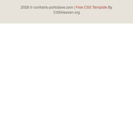
2026 © confraria-portodave.com |
Free CSS Template
By
CSSHeaven.org