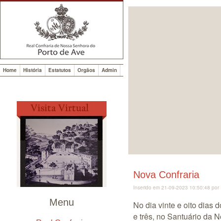
Home
História
Estatutos
Orgãos
Admin
Nova Confraria
Inserido em 21-09-2023 10:50:48 por 
Menu
No dia vinte e oito dias 
e três, no Santuário da 