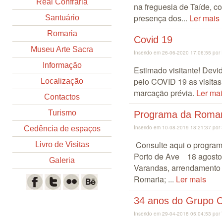
Real Confraria
na freguesia de Taíde, 
presença dos...
Ler mais
Santuário
Romaria
Covid 19
Museu Arte Sacra
Inserido em 26-06-2020 17:06:55 por 
Informação
Estimado visitante! Dev
pelo COVID 19 as visita
Localização
marcação prévia.
Ler ma
Contactos
Turismo
Programa da Romar
Inserido em 10-08-2019 18:21:37 por
Cedência de espaços
Consulte aqui o progra
Livro de Visitas
Porto de Ave 18 agosto
Galeria
Varandas, arrendamento 
Romaria; ...
Ler mais
34 anos do Grupo C
Inserido em 29-04-2018 05:04:53 por